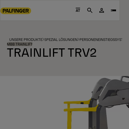
Go
to
AT
Search
main
content
Go
to
UNSERE PRODUKTE
SPEZIAL LÖSUNGEN
PERSONENEINSTIEGSSYSTEM
footer
MBB TRAINLIFT
TRAINLIFT TRV2
content