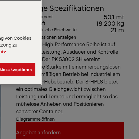
Wichtige Spezifikationen
50,1 mt
Max. Hubmoment
18 200 kg
Max. Hubkraft
21 m
Max. hydraulische Reichweite
Alle Spezifikationen anzeigen
ng von Cookies
Unsere SH High Performance Reihe ist auf
tzung zu
utz
maximale Leistung, Ausdauer und Kontrolle
ausgelegt. Der PK 53002 SH vereint
zuverlässige Stärke mit einem reibungslosen
kies akzeptieren
und gleichmäßigen Betrieb bei industriellem
Schwerlast-Hebebetrieb. Der S-HPLS bietet
ein optimales Gleichgewicht zwischen
Leistung und Tempo und ermöglicht so das
mühelose Anheben und Positionieren
schwerer Container.
Diagramme öffnen
Angebot anfordern