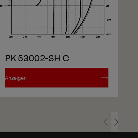
iter
PK 53002-SH C
iter
Anzeigen
An
Anzeigen
An
Prev
Next