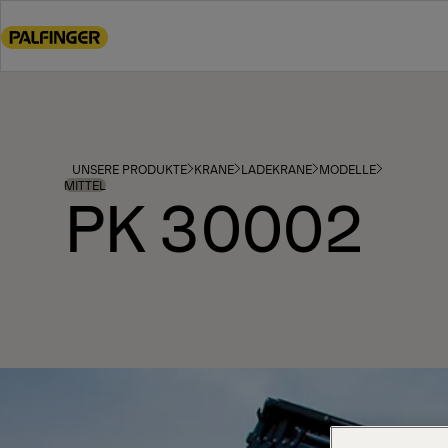
Go
to
main
content
Go
to
footer
UNSERE PRODUKTE
KRANE
LADEKRANE
MODELLE
content
MITTEL
PK 30002