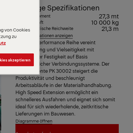
Wichtige Spezifikationen
27,3 mt
Max. Hubmoment
10 000 kg
Max. Hubkraft
21,3 m
Max. hydraulische Reichweite
ng von Cookies
Alle Spezifikationen anzeigen
tzung zu
Die High Performance Reihe vereint
utz
Hebeleistung und Vielseitigkeit mit
überlegener Festigkeit auf Basis
kies akzeptieren
fortschrittlicher Verbindungssysteme. Der
hocheffiziente PK 30002 steigert die
Produktivität und beschleunigt
Arbeitsabläufe in der Materialhandhabung.
High Speed Extension ermöglicht ein
schnelleres Ausfahren und eignet sich somit
ideal für sich wiederholende, zeitkritische
Lieferungen im Bauwesen.
Diagramme öffnen