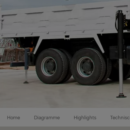
Diagramme
Home
Diagramme
Highlights
Technisc