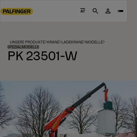
Go
to
AT
Search
main
content
Go
to
UNSERE PRODUKTE
KRANE
LADEKRANE
MODELLE
footer
SPEZIALMODELLE
PK 23501-W
content