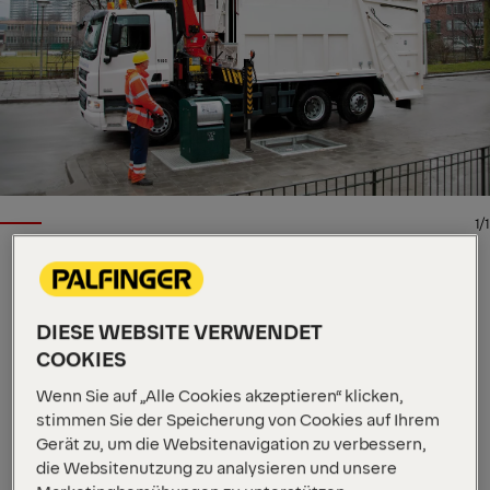
1/1
LADEKRAN
Wichtige Spezifikationen
DIESE WEBSITE VERWENDET
COOKIES
22,1 mt
Max. Hubmoment
4 000 kg
Max. Hubkraft
Wenn Sie auf „Alle Cookies akzeptieren“ klicken,
10,2 m
Max. hydraulische Reichweite
stimmen Sie der Speicherung von Cookies auf Ihrem
Alle Spezifikationen anzeigen
Gerät zu, um die Websitenavigation zu verbessern,
Die W-Serie bringt einen brandneuen Kran für die
die Websitenutzung zu analysieren und unsere
Beladung auf LKW, der sich ideal für die Abfall- und