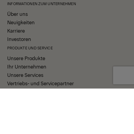
INFORMATIONEN ZUM UNTERNEHMEN
Über uns
Neuigkeiten
Karriere
Investoren
PRODUKTE UND SERVICE
Unsere Produkte
Ihr Unternehmen
Unsere Services
Vertriebs- und Servicepartner
UNTERSTÜTZUNG UND RESSOURCEN
PALDESK
Sofort verfügbar
Brand Portal
Fanshop