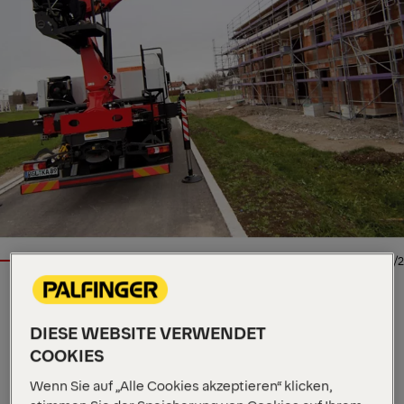
1/2
LADEKRAN
DIESE WEBSITE VERWENDET
Wichtige Spezifikationen
COOKIES
19,7 mt
Max. Hubmoment
Wenn Sie auf „Alle Cookies akzeptieren“ klicken,
5 650 kg
Max. Hubkraft