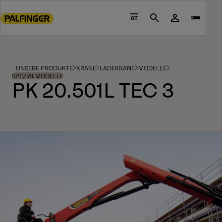
Go
to
AT
Search
main
content
Go
to
UNSERE PRODUKTE
KRANE
LADEKRANE
MODELLE
footer
SPEZIALMODELLE
PK 20.501L TEC 3
content