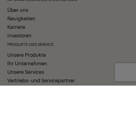
Über uns
Neuigkeiten
Karriere
Investoren
PRODUKTE UND SERVICE
Unsere Produkte
Ihr Unternehmen
Unsere Services
Vertriebs- und Servicepartner
UNTERSTÜTZUNG UND RESSOURCEN
PALDESK
Sofort verfügbar
Brand Portal
Fanshop
Operator Pool