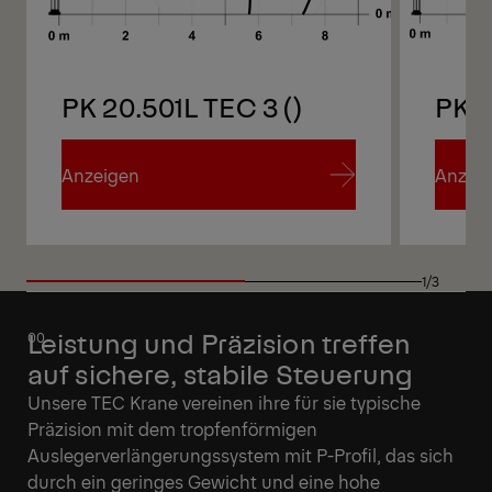
PK 20.501L TEC 3 ()
PK 2
Anzeigen
Anzei
Anzeigen
Anzei
1/3
Leistung und Präzision treffen
auf sichere, stabile Steuerung
Unsere TEC Krane vereinen ihre für sie typische
Präzision mit dem tropfenförmigen
Auslegerverlängerungssystem mit P-Profil, das sich
durch ein geringes Gewicht und eine hohe