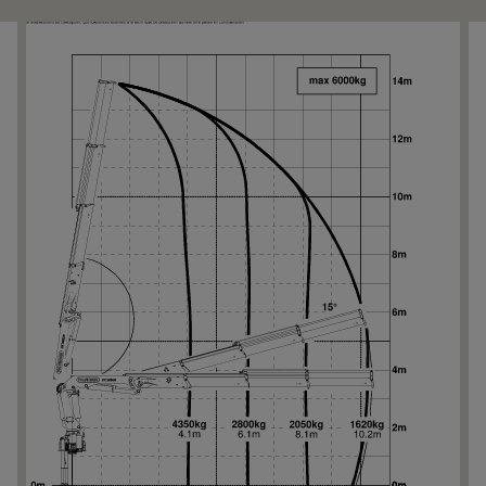
We
We