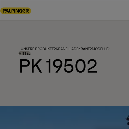
Go
to
main
content
Go
to
footer
UNSERE PRODUKTE
KRANE
LADEKRANE
MODELLE
content
MITTEL
PK 19502