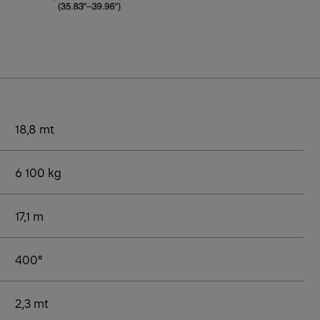
18,8 mt
6 100 kg
17,1 m
400°
2,3 mt