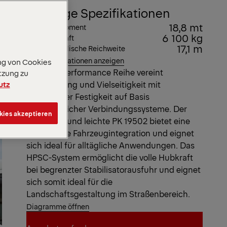
Wichtige Spezifikationen
18,8 mt
Max. Hubmoment
6 100 kg
Max. Hubkraft
17,1 m
Max. hydraulische Reichweite
Alle Spezifikationen anzeigen
ng von Cookies
Die High Performance Reihe vereint
tzung zu
utz
Hebeleistung und Vielseitigkeit mit
überlegener Festigkeit auf Basis
fortschrittlicher Verbindungssysteme. Der
kies akzeptieren
kompakte und leichte PK 19502 bietet eine
verbesserte Fahrzeugintegration und eignet
sich ideal für alltägliche Anwendungen. Das
HPSC-System ermöglicht die volle Hubkraft
bei begrenzter Stabilisatorausfuhr und eignet
sich somit ideal für die
Landschaftsgestaltung im Straßenbereich.
Diagramme öffnen