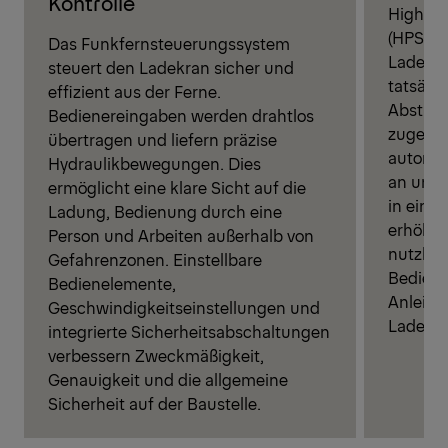
Kontrolle
High Pe
(HPSC) 
Das Funkfernsteuerungssystem
Ladekra
steuert den Ladekran sicher und
tatsäch
effizient aus der Ferne.
Abstütz
Bedienereingaben werden drahtlos
zugelas
übertragen und liefern präzise
automat
Hydraulikbewegungen. Dies
an und 
ermöglicht eine klare Sicht auf die
in eing
Ladung, Bedienung durch eine
erhöht d
Person und Arbeiten außerhalb von
nutzbar
Gefahrenzonen. Einstellbare
Bediener
Bedienelemente,
Anleitu
Geschwindigkeitseinstellungen und
Ladekra
integrierte Sicherheitsabschaltungen
verbessern Zweckmäßigkeit,
Genauigkeit und die allgemeine
Sicherheit auf der Baustelle.