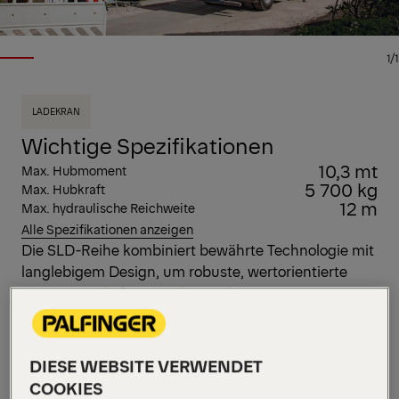
1/1
LADEKRAN
Wichtige Spezifikationen
10,3 mt
Max. Hubmoment
5 700 kg
Max. Hubkraft
12 m
Max. hydraulische Reichweite
Alle Spezifikationen anzeigen
Die SLD-Reihe kombiniert bewährte Technologie mit
langlebigem Design, um robuste, wertorientierte
Leistung zu liefern. Der kompakte PK 11.001 SLD 3
bietet eine starke Hakenleistung und ein leichtes
Design für maximale Nutzlast. Das Single Link-
System optimiert die Auslegergeometrie für eine
DIESE WEBSITE VERWENDET
reibungslose Handhabung, ideal für effizientes
COOKIES