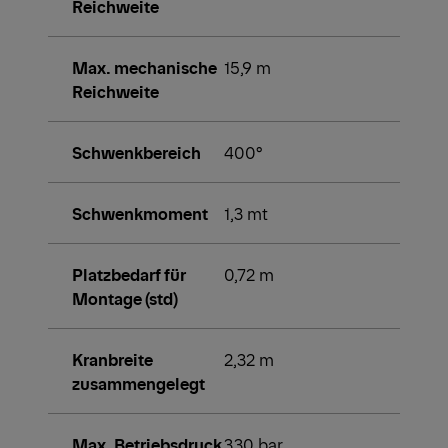
Reichweite
Max. mechanische
15,9 m
Reichweite
Schwenkbereich
400°
Schwenkmoment
1,3 mt
Platzbedarf für
0,72 m
Montage (std)
Kranbreite
2,32 m
zusammengelegt
Max. Betriebsdruck
330 bar