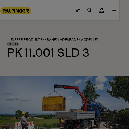
Go
to
AT
Search
main
content
Go
to
UNSERE PRODUKTE
KRANE
LADEKRANE
MODELLE
footer
MITTEL
PK 11.001 SLD 3
content