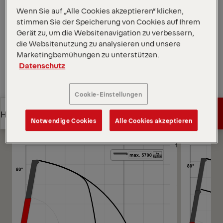
Arbeiten in kompakten Bereichen.
Wenn Sie auf „Alle Cookies akzeptieren“ klicken,
Diagramme öffnen
stimmen Sie der Speicherung von Cookies auf Ihrem
Gerät zu, um die Websitenavigation zu verbessern,
Angebot anfordern
die Websitenutzung zu analysieren und unsere
Marketingbemühungen zu unterstützen.
Datenschutz
Angebot anfordern
Vertriebspartner finden
Cookie-Einstellungen
Vertriebspartner finden
Diagramme
Angebot anfordern
Highlights
Notwendige Cookies
Alle Cookies akzeptieren
Angebot anfordern
Highlights