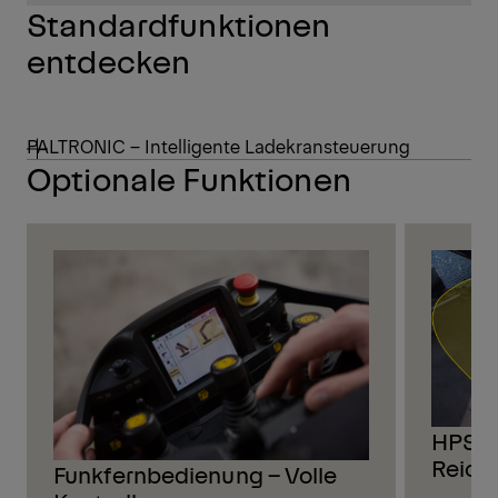
Standardfunktionen
entdecken
PALTRONIC – Intelligente Ladekransteuerung
Optionale Funktionen
HPSC –
Reich
Funkfernbedienung – Volle