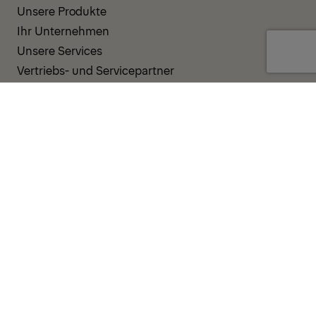
Unsere Produkte
Ihr Unternehmen
Unsere Services
Vertriebs- und Servicepartner
UNTERSTÜTZUNG UND RESSOURCEN
PALDESK
Sofort verfügbar
Brand Portal
Fanshop
Operator Pool
ALLGEMEINE GESCHÄFTSBEDINGUNGEN
DATENSCHUTZRICHTLINIE
COOKIES
IMPRESSUM
HINWEISGEBERSYSTEM
VERHALTENSKODEX
VORFALLBENACHRICHTIGUNGSSYSTEM
UNTERNEHMENSRICHTLINIE
GOVERNANCE UND COMPLIANCE
© 2026 PALFINGER AG