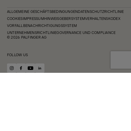
ALLGEMEINE GESCHÄFTSBEDINGUNGEN
DATENSCHUTZRICHTLINIE
COOKIES
IMPRESSUM
HINWEISGEBERSYSTEM
VERHALTENSKODEX
VORFALLBENACHRICHTIGUNGSSYSTEM
UNTERNEHMENSRICHTLINIE
GOVERNANCE UND COMPLIANCE
© 2026 PALFINGER AG
FOLLOW US
instagram
facebook
youtube
linkedin