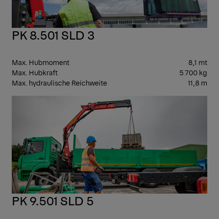
PK 8.501 SLD 3
Max. Hubmoment
8,1 mt
Max. Hubkraft
5 700 kg
Max. hydraulische Reichweite
11,8 m
LEI
PK 9.501 SLD 5