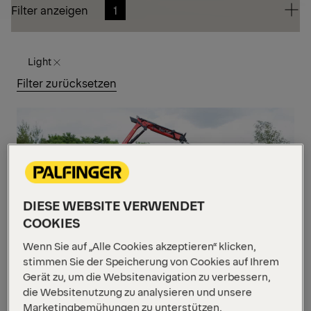
Filter anzeigen
1
Filter anzeigen
1
Light
Filter zurücksetzen
LEI
DIESE WEBSITE VERWENDET
COOKIES
Wenn Sie auf „Alle Cookies akzeptieren“ klicken,
PK 5.001 SLD 3
stimmen Sie der Speicherung von Cookies auf Ihrem
Gerät zu, um die Websitenavigation zu verbessern,
die Websitenutzung zu analysieren und unsere
Max. Hubmoment
4,6 mt
Marketingbemühungen zu unterstützen.
Max. Hubkraft
3 300 kg