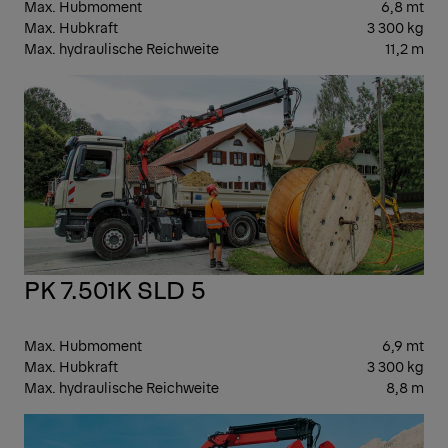
Max. Hubmoment
6,8 mt
Max. Hubkraft
3 300 kg
Max. hydraulische Reichweite
11,2 m
LEI
PK 7.501K SLD 5
Max. Hubmoment
6,9 mt
Max. Hubkraft
3 300 kg
Max. hydraulische Reichweite
8,8 m
LEI