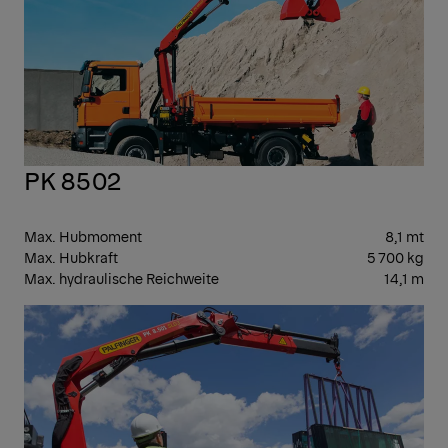
PK 8502
Max. Hubmoment
8,1 mt
Max. Hubkraft
5 700 kg
Max. hydraulische Reichweite
14,1 m
LEI