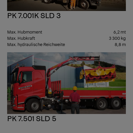
PK 7.001K SLD 3
Max. Hubmoment
6,2 mt
Max. Hubkraft
3 300 kg
Max. hydraulische Reichweite
8,8 m
LEI
PK 7.501 SLD 5