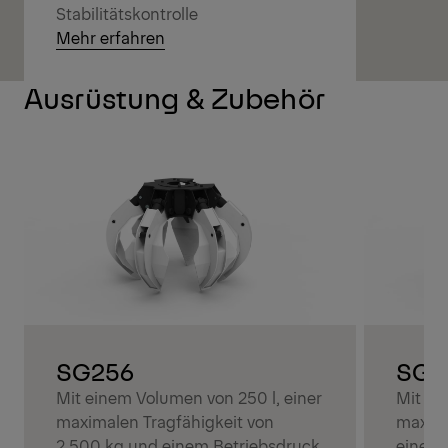
Stabilitätskontrolle
Mehr erfahren
Ausrüstung & Zubehör
SG256
SG3
Mit einem Volumen von 250 l, einer
Mit ei
maximalen Tragfähigkeit von
maxima
2.500 kg und einem Betriebsdruck
einem 