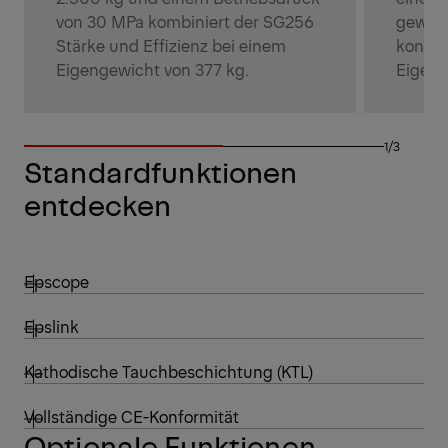
von 30 MPa kombiniert der SG256
gewähr
Stärke und Effizienz bei einem
konsta
Eigengewicht von 377 kg.
Eigeng
1/3
Standardfunktionen
entdecken
Epscope
Epslink
Kathodische Tauchbeschichtung (KTL)
Vollständige CE-Konformität
Optionale Funktionen