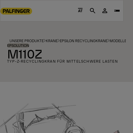
Go
to
AT
Search
main
content
Go
to
UNSERE PRODUKTE
KRANE
EPSILON RECYCLINGKRANE
MODELLE
footer
EPSOLUTION
M110Z
content
TYP-Z-RECYCLINGKRAN FÜR MITTELSCHWERE LASTEN