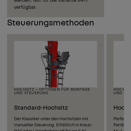
verfügbar.
Steuerungsmethoden
HOCHSITZ – OPTIONEN FÜR MONTAGE
HOCHST
UND STEUERUNG
UND FE
Standard-Hochsitz
Hochs
Der Klassiker unter den Hochsitzen mit
Perfekte
manueller Steuerung. Erhältlich in Kreuz-
Fernbedi
(KH) oder Linearhebelausführung (LH).