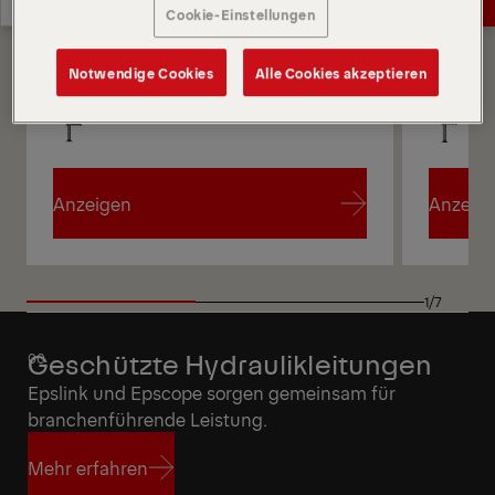
Cookie-Einstellungen
Angebot anfordern
Highlights
Notwendige Cookies
Alle Cookies akzeptieren
Anzeigen
Anzeig
Anzeigen
Anzeig
1/7
Geschützte Hydraulikleitungen
Epslink und Epscope sorgen gemeinsam für
branchenführende Leistung.
Mehr erfahren