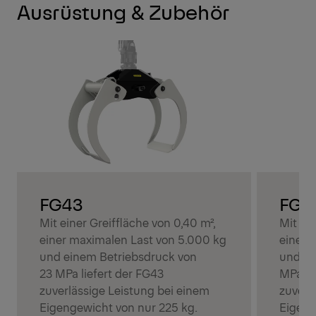
Ausrüstung & Zubehör
FG43
FG4
Mit einer Greiffläche von 0,40 m²,
Mit ein
einer maximalen Last von 5.000 kg
einer 
und einem Betriebsdruck von
und ei
23 MPa liefert der FG43
MPa bi
zuverlässige Leistung bei einem
zuverl
Eigengewicht von nur 225 kg.
Eigeng