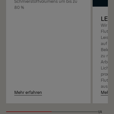
Schmierstoffvolumens um bis zu
80 %
LED
Wir bi
Flutlic
Leistu
auf de
Beleuc
zu mon
Arbeit
Lichtv
produkt
Flutli
aus ei
Mehr erfahren
Mehr e
1/4