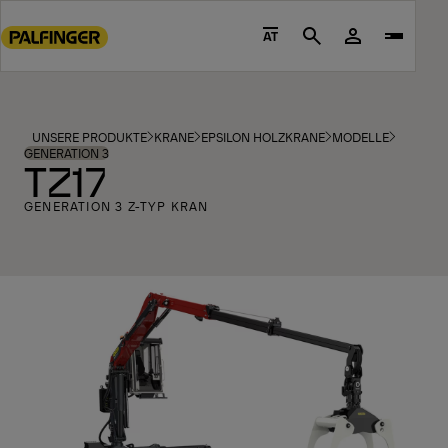
Go
to
AT
Search
main
content
Go
to
UNSERE PRODUKTE
KRANE
EPSILON HOLZKRANE
MODELLE
footer
GENERATION 3
TZ17
content
GENERATION 3 Z-TYP KRAN