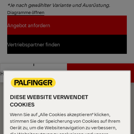
*Je nach gewählter Variante und Ausrüstung.
Diagramme öffnen
Angebot anfordern
Angebot anfordern
Vertriebspartner finden
Vertriebspartner finden
Diagramme
Angebot anfordern
Highlights
Angebot anfordern
Highlights
DIESE WEBSITE VERWENDET
COOKIES
Wenn Sie auf „Alle Cookies akzeptieren“ klicken,
stimmen Sie der Speicherung von Cookies auf Ihrem
Gerät zu, um die Websitenavigation zu verbessern,
die Websitenutzung zu analysieren und unsere