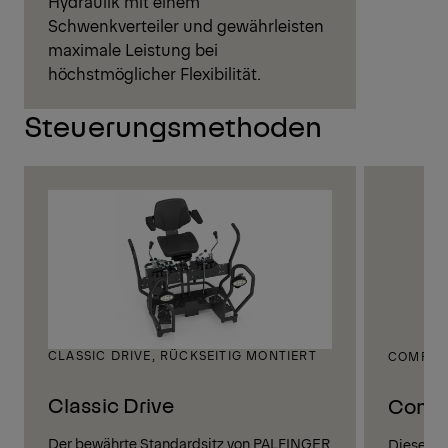
Hydraulik mit einem
Schwenkverteiler und gewährleisten
maximale Leistung bei
höchstmöglicher Flexibilität.
Steuerungsmethoden
CLASSIC DRIVE, RÜCKSEITIG MONTIERT
COMFORT
Classic Drive
Comfo
Der bewährte Standardsitz von PALFINGER
Dieser k