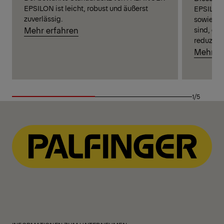
EPSILON ist leicht, robust und äußerst
EPSILON 
zuverlässig.
sowie Fu
sind, di
Mehr erfahren
reduzier
Mehr er
1/5