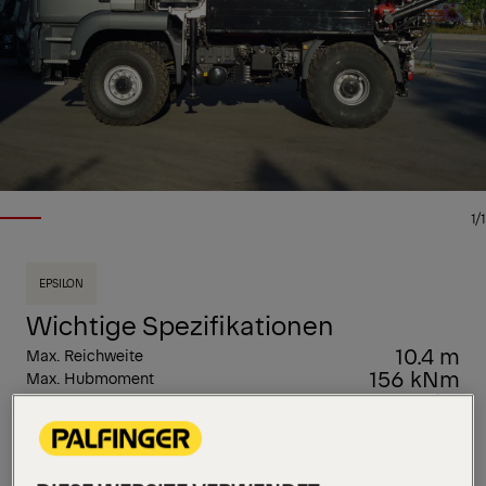
1/1
EPSILON
Wichtige Spezifikationen
10.4 m
Max. Reichweite
156 kNm
Max. Hubmoment
2450 kg
Eigengewicht
Dieser L-Typ Holzladekran aus unserer Epsolution-
Reihe hat eine Hubkraft von 17 metrischen Tonnen
und ist in vier Armlängen erhältlich: 8,0 m, 8,3 m, 9,7