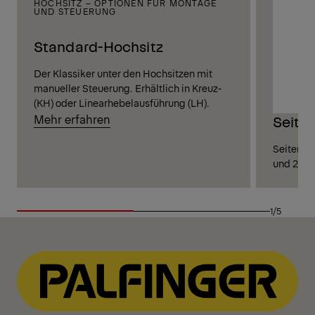
HOCHSITZ – OPTIONEN FÜR MONTAGE
UND STEUERUNG
Standard-Hochsitz
Der Klassiker unter den Hochsitzen mit
manueller Steuerung. Erhältlich in Kreuz-
(KH) oder Linearhebelausführung (LH).
Mehr erfahren
Seite
Seitenhoc
und 2 Ped
1/5