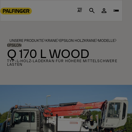
Go
to
AT
Search
main
content
Go
to
UNSERE PRODUKTE
KRANE
EPSILON HOLZKRANE
MODELLE
footer
EPSILON
Q 170 L WOOD
content
TYP-L-HOLZ-LADEKRAN FÜR HÖHERE MITTELSCHWERE
LASTEN