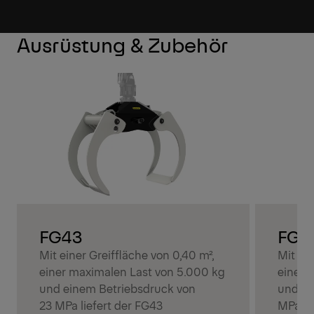
Ausrüstung & Zubehör
FG43
FG4
Mit einer Greiffläche von 0,40 m²,
Mit ein
einer maximalen Last von 5.000 kg
einer 
und einem Betriebsdruck von
und ei
23 MPa liefert der FG43
MPa bi