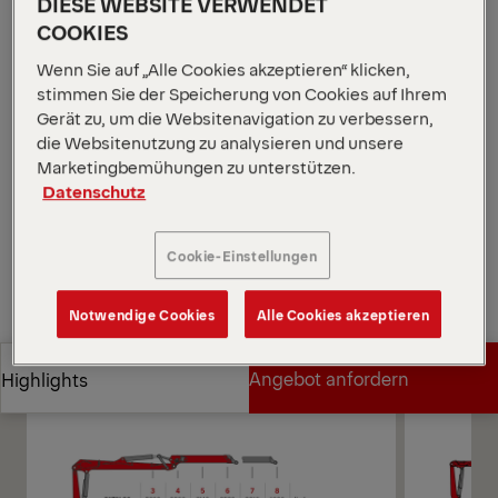
DIESE WEBSITE VERWENDET
m und 10,4 m. Die Q170L ist mit den EPSILON-
COOKIES
Systemen Epscope und Epslink ausgestattet und
Wenn Sie auf „Alle Cookies akzeptieren“ klicken,
bietet den Bedienern die Wahl zwischen fünf
stimmen Sie der Speicherung von Cookies auf Ihrem
verschiedenen Steuerungsmethoden.
Gerät zu, um die Websitenavigation zu verbessern,
*Je nach gewählter Variante und Ausrüstung.
die Websitenutzung zu analysieren und unsere
Diagramme öffnen
Marketingbemühungen zu unterstützen.
Datenschutz
Angebot anfordern
Cookie-Einstellungen
Angebot anfordern
Vertriebspartner finden
Notwendige Cookies
Alle Cookies akzeptieren
Vertriebspartner finden
Diagramme
Angebot anfordern
Highlights
Angebot anfordern
Highlights