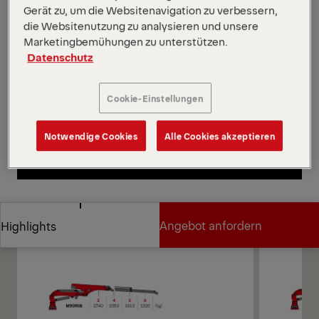
Gerät zu, um die Websitenavigation zu verbessern,
erhältlich: 6,8 m, 7,2 m, 8,0 m und 9,6 m. Der M90R
die Websitenutzung zu analysieren und unsere
verfügt über Epscope, Epslink und Epslight sowie ein
Marketingbemühungen zu unterstützen.
Doppelschwenksystem.
Datenschutz
*Je nach gewählter Variante und Ausrüstung.
Diagramme öffnen
Cookie-Einstellungen
Angebot anfordern
Notwendige Cookies
Alle Cookies akzeptieren
Angebot anfordern
Vertriebspartner finden
Vertriebspartner finden
Diagramme
Angebot anfordern
Highlights
Angebot anfordern
Highlights