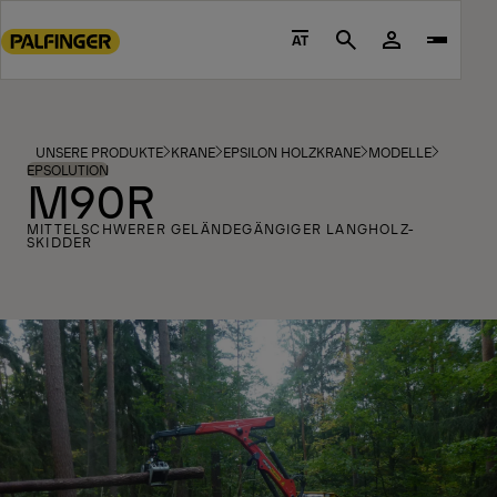
Go
to
AT
Search
main
content
Go
to
UNSERE PRODUKTE
KRANE
EPSILON HOLZKRANE
MODELLE
footer
EPSOLUTION
M90R
content
MITTELSCHWERER GELÄNDEGÄNGIGER LANGHOLZ-
SKIDDER