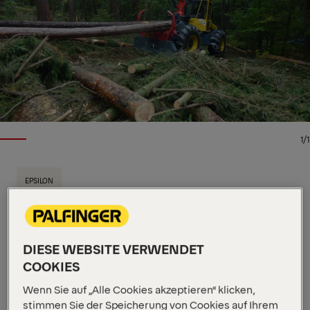
1/1
EPSILON
Wichtige Spezifikationen
9.6 m
Max. Reichweite
82 kNm
Max. Hubmoment
DIESE WEBSITE VERWENDET
1480 kg
Eigengewicht
COOKIES
Dieser geländegängige Langholzrückekran aus
unserer Epsolution Reihe hat eine Hubkraft von
Wenn Sie auf „Alle Cookies akzeptieren“ klicken,
9 metrischen Tonnen und ist in vier Auslegerlängen
stimmen Sie der Speicherung von Cookies auf Ihrem