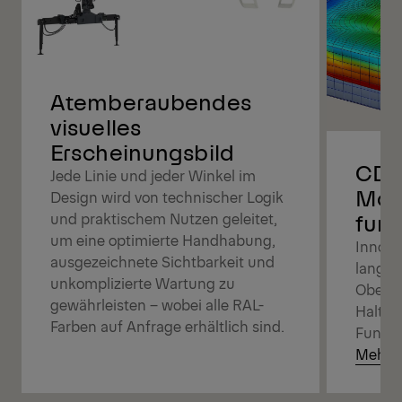
Atemberaubendes
visuelles
Erscheinungsbild
CDC,
Jede Linie und jeder Winkel im
Mod
Design wird von technischer Logik
funk
und praktischem Nutzen geleitet,
um eine optimierte Handhabung,
Innova
ausgezeichnete Sichtbarkeit und
langan
unkomplizierte Wartung zu
Oberfl
gewährleisten – wobei alle RAL-
Haltba
Farben auf Anfrage erhältlich sind.
Funktio
Mehr e