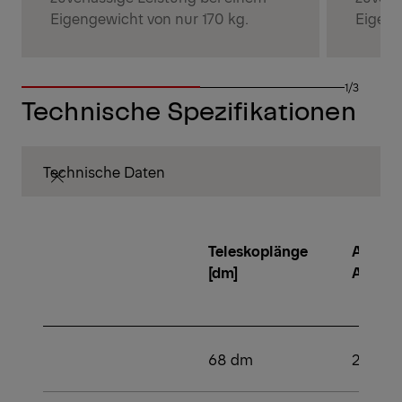
Eigengewicht von nur 170 kg.
Eigeng
1/3
Technische Spezifikationen
Technische Daten
Teleskoplänge
Anzahl
[dm]
Aussc
68 dm
2