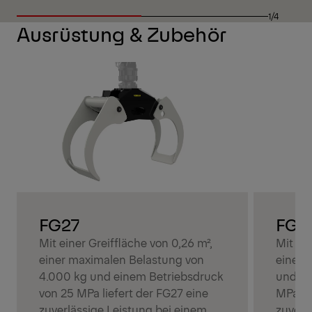
1/4
Ausrüstung & Zubehör
FG27
FG3
Mit einer Greiffläche von 0,26 m²,
Mit ein
einer maximalen Belastung von
einer 
4.000 kg und einem Betriebsdruck
und ei
von 25 MPa liefert der FG27 eine
MPa li
zuverlässige Leistung bei einem
zuverl