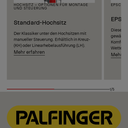
HOCHSITZ – OPTIONEN FÜR MONTAGE
EPSCAB
UND STEUERUNG
EPSCA
Standard-Hochsitz
Diese hy
Der Klassiker unter den Hochsitzen mit
gewährlei
manueller Steuerung. Erhältlich in Kreuz-
Komfort,
(KH) oder Linearhebelausführung (LH).
Wetter.
Mehr erfahren
Mehr er
1/5