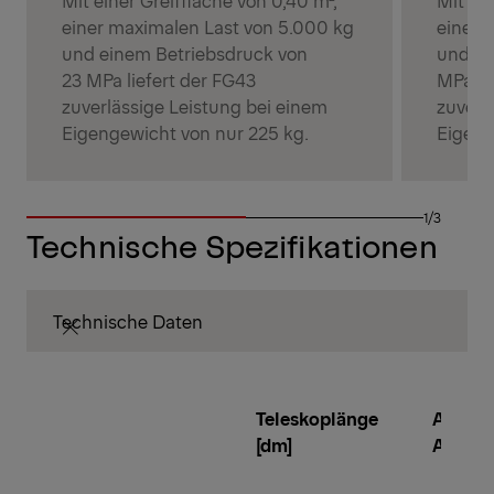
einer maximalen Last von 5.000 kg
einer 
und einem Betriebsdruck von
und ei
23 MPa liefert der FG43
MPa bi
zuverlässige Leistung bei einem
zuverl
Eigengewicht von nur 225 kg.
Eigeng
1/3
Technische Spezifikationen
Technische Daten
Teleskoplänge
Anzahl
[dm]
Aussc