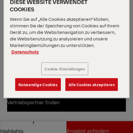
99 kNm
Max. Hubmoment
DIESE WEBSITE VERWENDET
2130 kg
Eigengewicht
COOKIES
Dieser Typ-Z-Holzladekran aus unserer Epsolution
Wenn Sie auf „Alle Cookies akzeptieren“ klicken,
Reihe hat eine Hubkraft von 11 metrischen Tonnen
stimmen Sie der Speicherung von Cookies auf Ihrem
und ist in drei Auslegerlängen erhältlich: 7,9 m, 8,2 m
Gerät zu, um die Websitenavigation zu verbessern,
und 9,6 m. Der M110Z ist mit den EPSILON Systemen
die Websitenutzung zu analysieren und unsere
Epscope und Epslink ausgestattet und bietet
Marketingbemühungen zu unterstützen.
Bedienern die Wahl zwischen fünf verschiedenen
Datenschutz
Steuerungsmethoden.
*Je nach gewählter Variante und Ausrüstung.
Cookie-Einstellungen
Diagramme öffnen
Angebot anfordern
Notwendige Cookies
Alle Cookies akzeptieren
Angebot anfordern
Vertriebspartner finden
Vertriebspartner finden
Diagramme
Angebot anfordern
Highlights