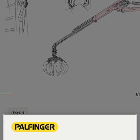
1/1
EPSILON
Wichtige Spezifikationen
9.6 m
Max. Reichweite