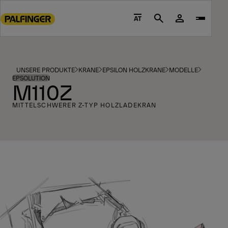
Go
to
AT
Search
main
content
Go
to
UNSERE PRODUKTE
KRANE
EPSILON HOLZKRANE
MODELLE
footer
EPSOLUTION
M110Z
content
MITTELSCHWERER Z-TYP HOLZLADEKRAN