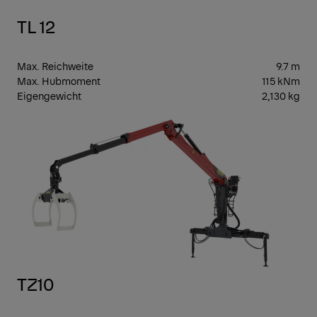
TL 12
Max. Reichweite
9.7 m
Max. Hubmoment
115 kNm
Eigengewicht
2,130 kg
GEN
3
TZ10