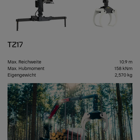
TZ17
Max. Reichweite
10.9 m
Max. Hubmoment
158 kNm
Eigengewicht
2,570 kg
EPS