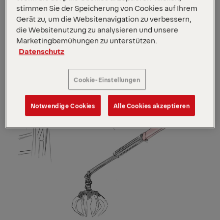
Max. Reichweite
9.7 m
stimmen Sie der Speicherung von Cookies auf Ihrem
Max. Hubmoment
97 kNm
Gerät zu, um die Websitenavigation zu verbessern,
Eigengewicht
2,090 kg
die Websitenutzung zu analysieren und unsere
EPS
Marketingbemühungen zu unterstützen.
Datenschutz
Cookie-Einstellungen
Notwendige Cookies
Alle Cookies akzeptieren