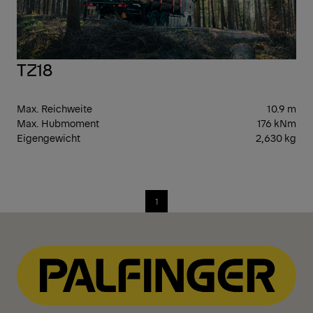
TZ18
Max. Reichweite
10.9 m
Max. Hubmoment
176 kNm
Eigengewicht
2,630 kg
1