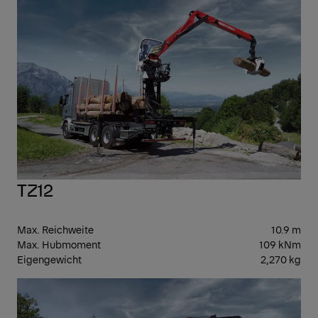
3
TZ12
Max. Reichweite
10.9 m
Max. Hubmoment
109 kNm
Eigengewicht
2,270 kg
GEN
3