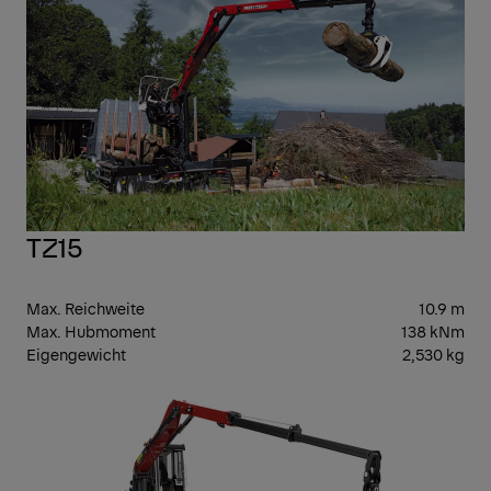
TZ15
Max. Reichweite
10.9 m
Max. Hubmoment
138 kNm
Eigengewicht
2,530 kg
GEN
3