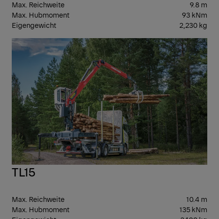
Max. Reichweite
9.8 m
Max. Hubmoment
93 kNm
Eigengewicht
2,230 kg
GEN
3
TL15
Max. Reichweite
10.4 m
Max. Hubmoment
135 kNm