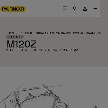
Go
to
AT
Search
main
content
Go
to
UNSERE PRODUKTE
KRANE
EPSILON BAUWIRTSCHAFT KRANE
MODEL
footer
EPSOLUTION
M120Z
content
MITTELSCHWERER TYP-Z-KRAN FÜR DEN BAU