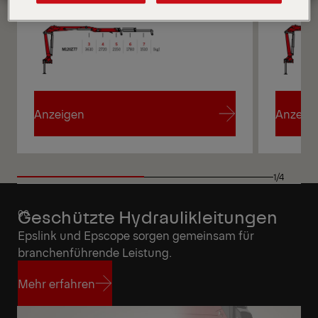
Angebot anfordern
Highlights
Anzeigen
Anzeig
Anzeigen
Anzeig
1/4
Geschützte Hydraulikleitungen
Epslink und Epscope sorgen gemeinsam für
branchenführende Leistung.
Mehr erfahren